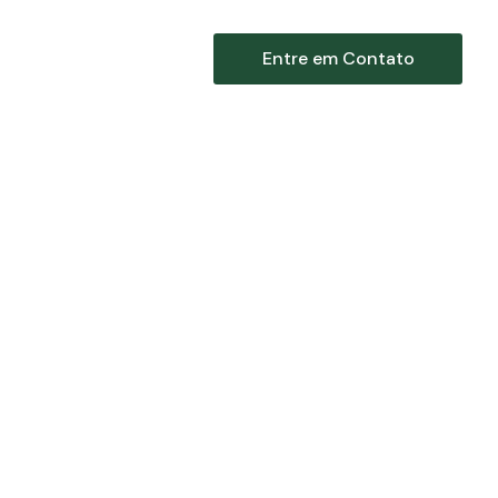
itetônica
Notícias
Entre em Contato
C