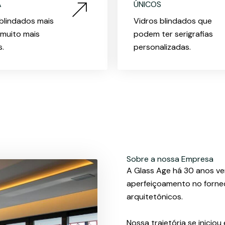
A
ÚNICOS
blindados mais
Vidros blindados que
 muito mais
podem ter serigrafias
s.
personalizadas.
Sobre a nossa Empresa
A Glass Age há 30 anos v
aperfeiçoamento no fornec
arquitetônicos.
Nossa trajetória se inicio