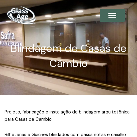
Ir
para
o
conteúdo
Blindagem Arquitetônica
Blindagem de Casas de
Câmbio
Projeto, fabricação e instalação de blindagem arquitetônica
para Casas de Câmbio.
Bilheterias e Guichês blindados com passa notas e caixilho