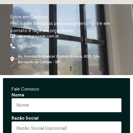
Entre em Contato
Precisa de blindados para seu projeto? Entre em
contato e faça um orçamento!
obras@glassage.com.br
(11) 3507-1137
Av. Humberto Alencar Castelo Branco, 600, São
Bernardo do Campo - SP
Fale Conosco
Nome
Razão Social