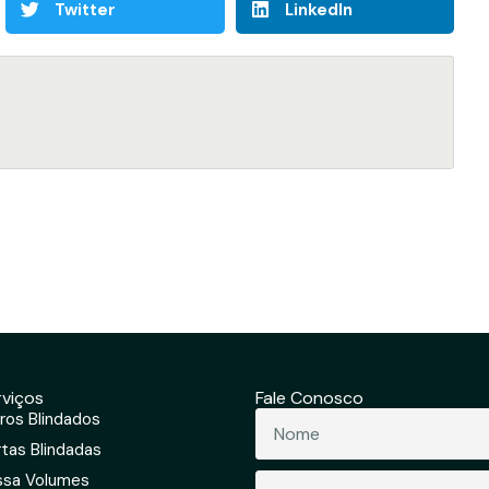
Twitter
LinkedIn
rviços
Fale Conosco
ros Blindados
Nome
tas Blindadas
ssa Volumes
Email