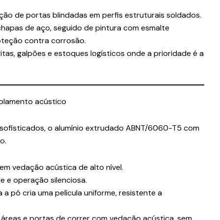
ação de portas blindadas em perfis estruturais soldados.
chapas de aço, seguido de pintura com esmalte
oteção contra corrosão.
itas, galpões e estoques logísticos onde a prioridade é a
solamento acústico
 sofisticados, o alumínio extrudado ABNT/6060-T5 com
o.
m vedação acústica de alto nível.
 e operação silenciosa.
 a pó cria uma película uniforme, resistente a
 áreas e portas de correr com vedação acústica, sem