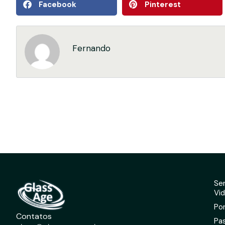
Facebook
Pinterest
Fernando
Se
Vid
Por
Contatos
Pa