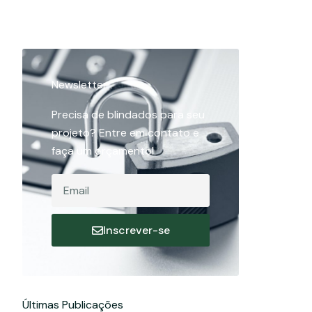
Newsletter
Precisa de blindados para seu
projeto? Entre em contato e
faça um orçamento!
Email
Inscrever-se
Últimas Publicações